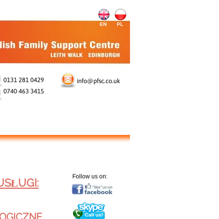
EN
PL
0131 281 0429
info@pfsc.co.uk
0740 463 3415
Follow us on:
USŁUGI:
OGICZNE