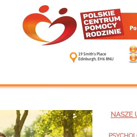
19 Smith's Place
Edinburgh, EH6 8NU
s
Projekty & Partnerzy
Projekt dla Kobiet
Kontakt
NASZE 
PSYCHOL