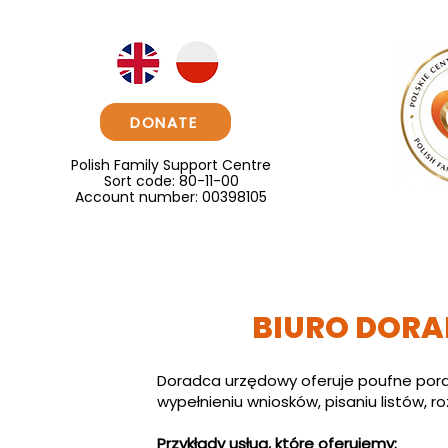
DONATE
Polish Family Support Centre
Sort code: 80-11-00
Account number: 00398105
Nasza Pomoc
AKTUALNOŚCI
O Nas
Proje
BIURO DOR
Doradca urzędowy oferuje poufne pora
wypełnieniu wniosków, pisaniu listów, 
Przykłady usług, które oferujemy: